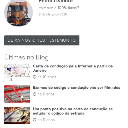
Pedro Leandro
este site é 100% fiavel?
21 de Março de 2026
DEIXA-NOS O TEU TESTEMUNHO
Últimas no Blog
Carta de condução pela Internet a partir de
Janeiro
há 10 anos
Exames de código e condução vão ser filmados
há 11 anos
Um ponto positivo na carta de condução se
estudar o código da estrada
há 11 anos