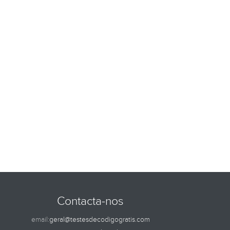
Contacta-nos
email:
geral@testesdecodigogratis.com