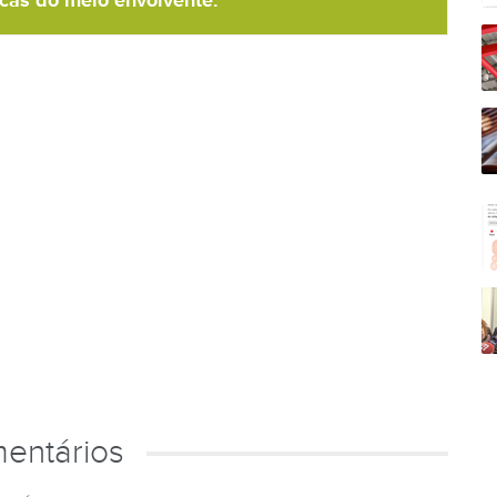
icas do meio envolvente.
entários