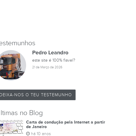
estemunhos
Pedro Leandro
este site é 100% fiavel?
21 de Março de 2026
DEIXA-NOS O TEU TESTEMUNHO
ltimas no Blog
Carta de condução pela Internet a partir
de Janeiro
há 10 anos