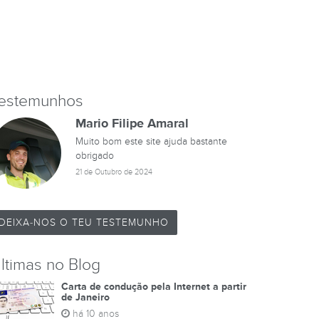
estemunhos
Mario Filipe Amaral
Muito bom este site ajuda bastante
obrigado
21 de Outubro de 2024
DEIXA-NOS O TEU TESTEMUNHO
ltimas no Blog
Carta de condução pela Internet a partir
de Janeiro
há 10 anos