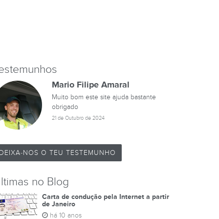
estemunhos
Mario Filipe Amaral
Muito bom este site ajuda bastante
obrigado
21 de Outubro de 2024
DEIXA-NOS O TEU TESTEMUNHO
ltimas no Blog
Carta de condução pela Internet a partir
de Janeiro
há 10 anos