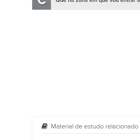
C
Que na zona em que vou entrar a
Material de estudo relacionado