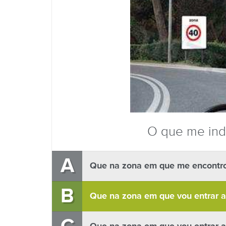
O que me indi
A
Que na zona em que me encontro 
B
Que na zona em que vou entrar a