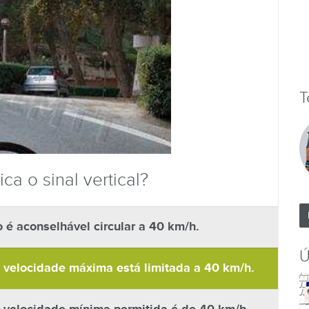
T
ca o sinal vertical?
é aconselhável circular a 40 km/h.
Ú
 velocidade máxima está limitada a 40 km/h.