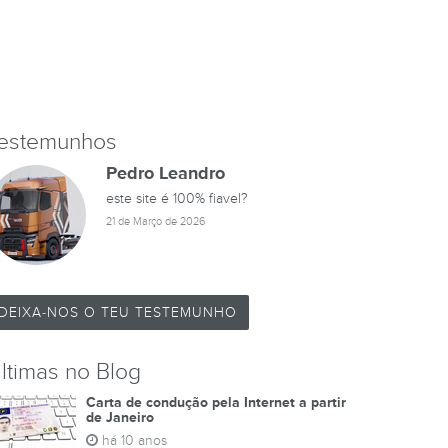
estemunhos
Pedro Leandro
este site é 100% fiavel?
21 de Março de 2026
DEIXA-NOS O TEU TESTEMUNHO
ltimas no Blog
Carta de condução pela Internet a partir
de Janeiro
há 10 anos