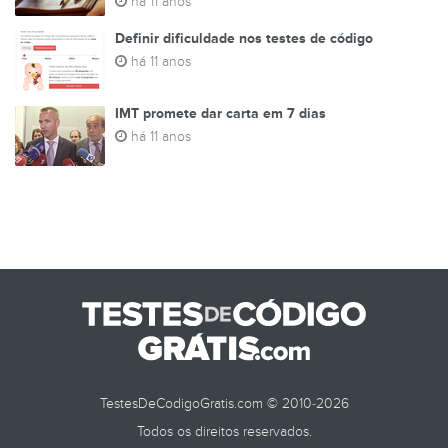
há 11 anos
Definir dificuldade nos testes de código
há 11 anos
IMT promete dar carta em 7 dias
há 11 anos
TestesDeCodigoGratis.com © 2010-2026
Todos os direitos reservados.