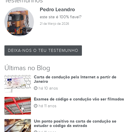
Testemunhos
Pedro Leandro
este site é 100% fiavel?
21 de Março de 2026
DEIXA-NOS O TEU TESTEMUNHO
Últimas no Blog
Carta de condução pela Internet a partir de
Janeiro
há 10 anos
Exames de código e condução vão ser filmados
há 11 anos
Um ponto positivo na carta de condução se
estudar o código da estrada