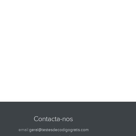
Contacta-nos
email:
geral@testesdecodigogratis.com