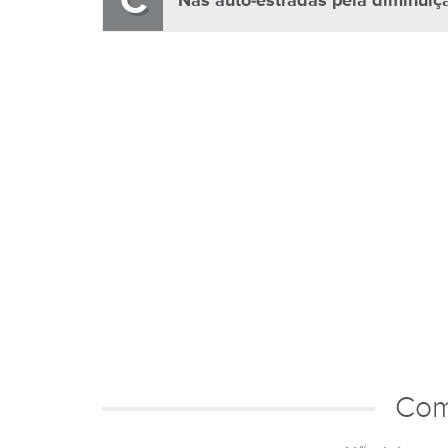
C
Nas auto-estradas pela diminuiçã
Com