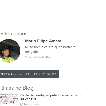
estemunhos
Mario Filipe Amaral
Muito bom este site ajuda bastante
obrigado
21 de Outubro de 2024
DEIXA-NOS O TEU TESTEMUNHO
ltimas no Blog
Carta de condução pela Internet a partir
de Janeiro
há 10 anos