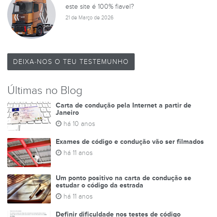
este site é 100% fiavel?
21 de Março de 2026
DEIXA-NOS O TEU TESTEMUNHO
Últimas no Blog
Carta de condução pela Internet a partir de
Janeiro
há 10 anos
Exames de código e condução vão ser filmados
há 11 anos
Um ponto positivo na carta de condução se
estudar o código da estrada
há 11 anos
Definir dificuldade nos testes de código