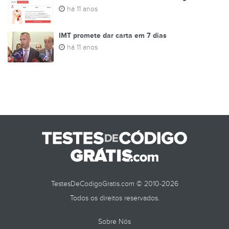
há 11 anos
IMT promete dar carta em 7 dias
há 11 anos
TestesDeCodigoGratis.com © 2010-2026
Todos os direitos reservados.
Sobre Nós