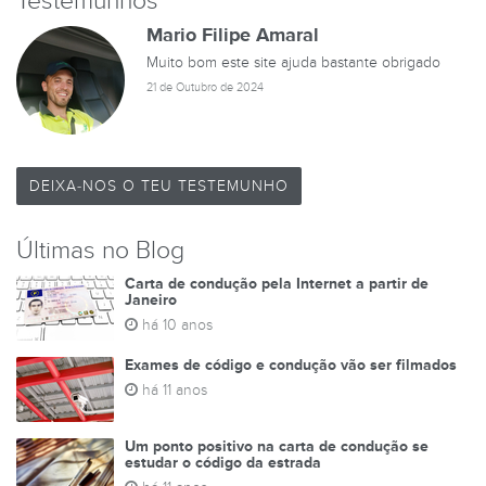
Testemunhos
Mario Filipe Amaral
Muito bom este site ajuda bastante obrigado
21 de Outubro de 2024
DEIXA-NOS O TEU TESTEMUNHO
Últimas no Blog
Carta de condução pela Internet a partir de
Janeiro
há 10 anos
Exames de código e condução vão ser filmados
há 11 anos
Um ponto positivo na carta de condução se
estudar o código da estrada