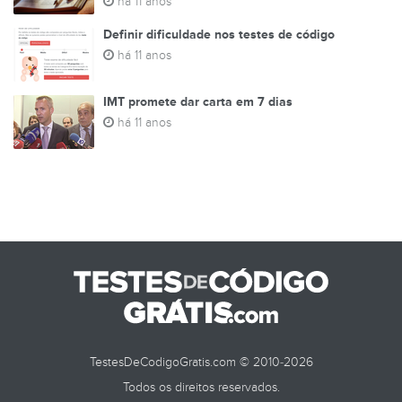
há 11 anos
Definir dificuldade nos testes de código
há 11 anos
IMT promete dar carta em 7 dias
há 11 anos
TestesDeCodigoGratis.com © 2010-2026
Todos os direitos reservados.