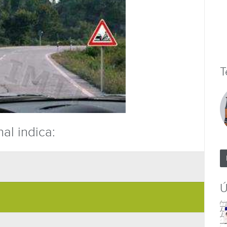
T
nal indica:
Ú