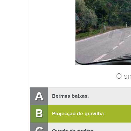
O si
A
Bermas baixas.
B
Projecção de gravilha.