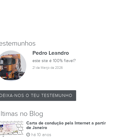
estemunhos
Pedro Leandro
este site é 100% fiavel?
21 de Março de 2026
DEIXA-NOS O TEU TESTEMUNHO
ltimas no Blog
Carta de condução pela Internet a partir
de Janeiro
há 10 anos