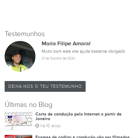
Testemunhos
Mario Filipe Amaral
Muito bom este site ajuda bastante obrigado
21 de Outubro de 2024
DEIXA-NOS O TEU TESTEMUNHO
Últimas no Blog
Carta de condução pela Internet a partir de
Janeiro
há 10 anos
Exames de código e condução vão ser filmados