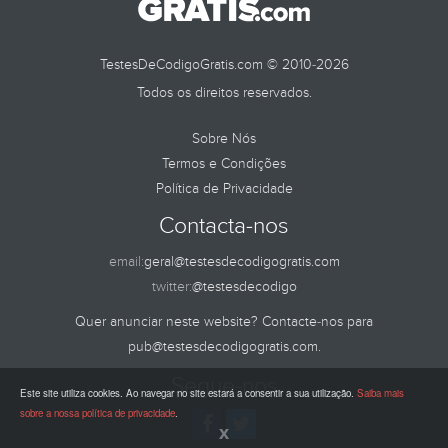
TestesDeCodigoGratis.com © 2010-2026
Todos os direitos reservados.
Sobre Nós
Termos e Condições
Política de Privacidade
Contacta-nos
email:
geral@testesdecodigogratis.com
twitter:
@testesdecodigo
Quer anunciar neste website? Contacte-nos para
pub@testesdecodigogratis.com
.
Segue-nos
Este site utiliza cookies. Ao navegar no site estará a consentir a sua utilização.
Saiba mais
sobre a nossa política de privacidade
.
x