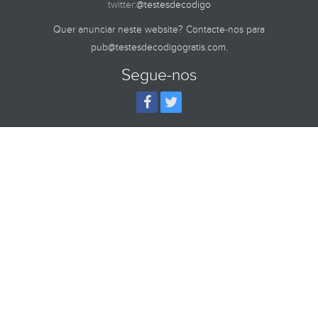
twitter:
@testesdecodigo
Quer anunciar neste website? Contacte-nos para
pub@testesdecodigogratis.com
.
Segue-nos