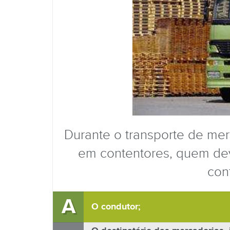
Durante o transporte de me
em contentores, quem deve
con
A
O condutor;