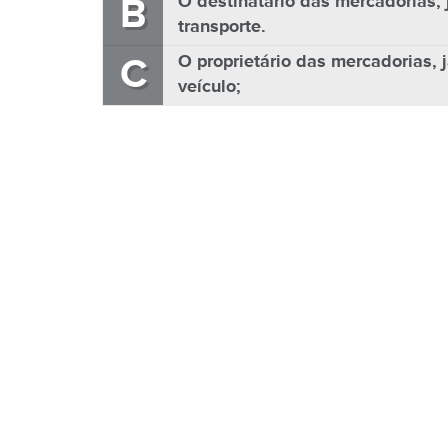
B
O destinatário das mercadorias,
transporte.
C
O proprietário das mercadorias, 
veículo;