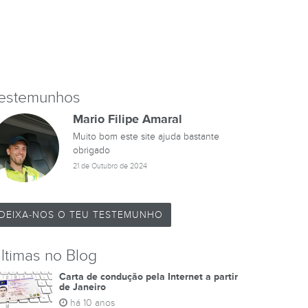
estemunhos
Mario Filipe Amaral
Muito bom este site ajuda bastante
obrigado
21 de Outubro de 2024
DEIXA-NOS O TEU TESTEMUNHO
ltimas no Blog
Carta de condução pela Internet a partir
de Janeiro
há 10 anos