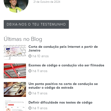
21 de Outubro de 2024
DEIXA-NOS O TEU TESTEMUNHO
Últimas no Blog
Carta de condução pela Internet a partir de
Janeiro
há 10 anos
Exames de código e condução vão ser filmados
há 11 anos
Um ponto positivo na carta de condução se
estudar o código da estrada
há 11 anos
Definir dificuldade nos testes de código
há 11 anos