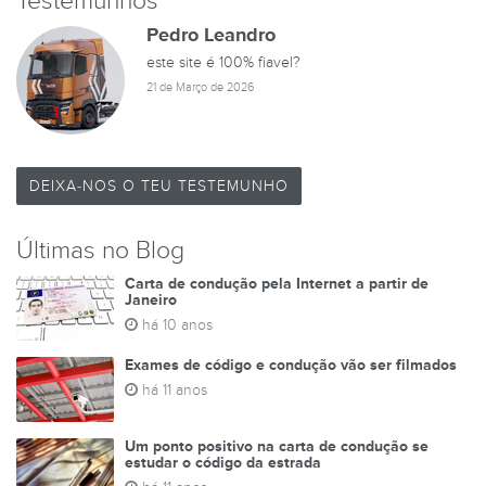
Testemunhos
Pedro Leandro
este site é 100% fiavel?
21 de Março de 2026
DEIXA-NOS O TEU TESTEMUNHO
Últimas no Blog
Carta de condução pela Internet a partir de
Janeiro
há 10 anos
Exames de código e condução vão ser filmados
há 11 anos
Um ponto positivo na carta de condução se
estudar o código da estrada