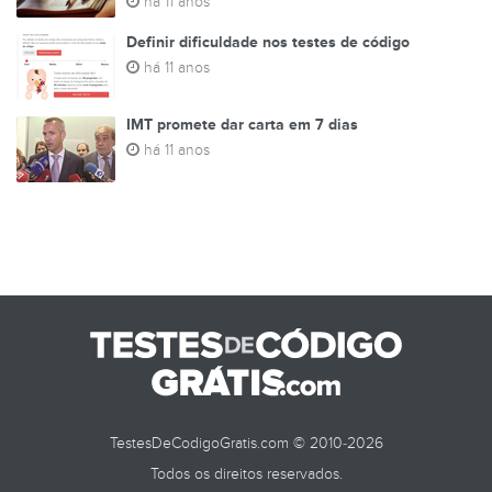
há 11 anos
Definir dificuldade nos testes de código
há 11 anos
IMT promete dar carta em 7 dias
há 11 anos
TestesDeCodigoGratis.com © 2010-2026
Todos os direitos reservados.