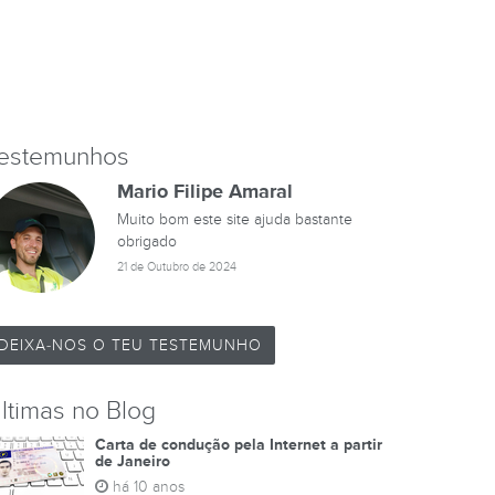
estemunhos
Mario Filipe Amaral
Muito bom este site ajuda bastante
obrigado
21 de Outubro de 2024
DEIXA-NOS O TEU TESTEMUNHO
ltimas no Blog
Carta de condução pela Internet a partir
de Janeiro
há 10 anos