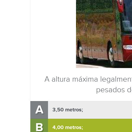
A altura máxima legalmen
pesados de
A
3,50 metros;
B
4,00 metros;