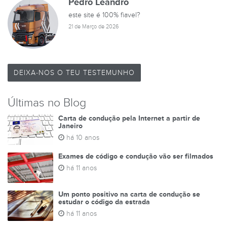
Pedro Leandro
este site é 100% fiavel?
21 de Março de 2026
DEIXA-NOS O TEU TESTEMUNHO
Últimas no Blog
Carta de condução pela Internet a partir de
Janeiro
há 10 anos
Exames de código e condução vão ser filmados
há 11 anos
Um ponto positivo na carta de condução se
estudar o código da estrada
há 11 anos