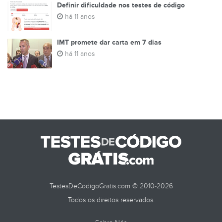
Definir dificuldade nos testes de código
há 11 anos
IMT promete dar carta em 7 dias
há 11 anos
TestesDeCodigoGratis.com © 2010-2026
Todos os direitos reservados.