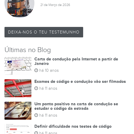
21 de Março de 2026
DEIXA-NOS O TEU TESTEMUNHO
Últimas no Blog
Carta de condução pela Internet a partir de
Janeiro
há 10 anos
Exames de código e condução vão ser filmados
há 11 anos
Um ponto positivo na carta de condução se
estudar o código da estrada
há 11 anos
Definir dificuldade nos testes de código
há 11 anos