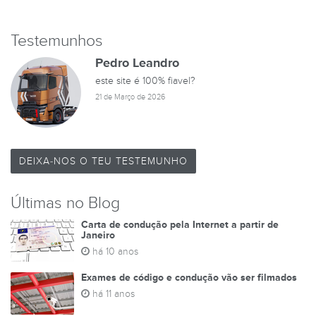
Testemunhos
Pedro Leandro
este site é 100% fiavel?
21 de Março de 2026
DEIXA-NOS O TEU TESTEMUNHO
Últimas no Blog
Carta de condução pela Internet a partir de
Janeiro
há 10 anos
Exames de código e condução vão ser filmados
há 11 anos