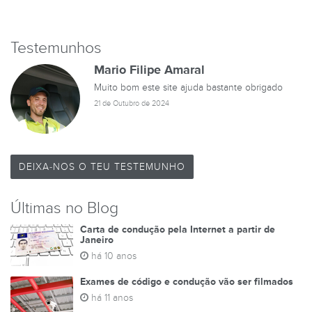
Testemunhos
Mario Filipe Amaral
Muito bom este site ajuda bastante obrigado
21 de Outubro de 2024
DEIXA-NOS O TEU TESTEMUNHO
Últimas no Blog
Carta de condução pela Internet a partir de
Janeiro
há 10 anos
Exames de código e condução vão ser filmados
há 11 anos