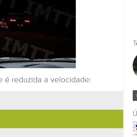
T
e é reduzida a velocidade:
Ú