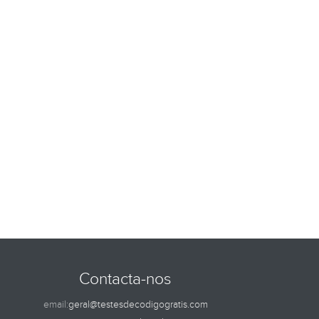
Contacta-nos
email:
geral@testesdecodigogratis.com