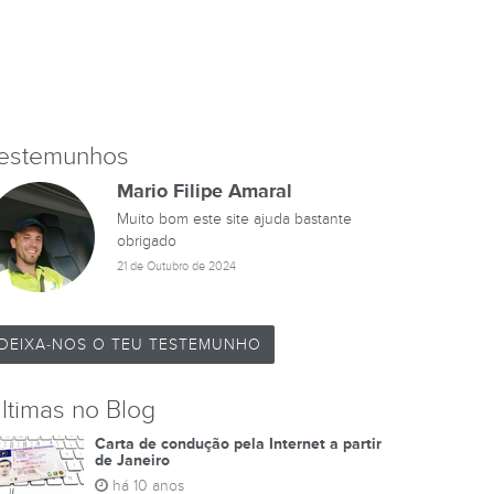
estemunhos
Mario Filipe Amaral
Muito bom este site ajuda bastante
obrigado
21 de Outubro de 2024
DEIXA-NOS O TEU TESTEMUNHO
ltimas no Blog
Carta de condução pela Internet a partir
de Janeiro
há 10 anos