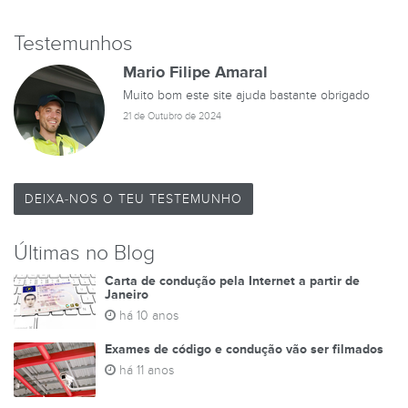
Testemunhos
Mario Filipe Amaral
Muito bom este site ajuda bastante obrigado
21 de Outubro de 2024
DEIXA-NOS O TEU TESTEMUNHO
Últimas no Blog
Carta de condução pela Internet a partir de
Janeiro
há 10 anos
Exames de código e condução vão ser filmados
há 11 anos