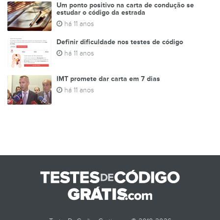
Um ponto positivo na carta de condução se
estudar o código da estrada
há 11 anos
Definir dificuldade nos testes de código
há 11 anos
IMT promete dar carta em 7 dias
há 11 anos