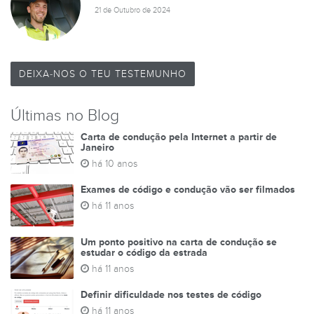
21 de Outubro de 2024
DEIXA-NOS O TEU TESTEMUNHO
Últimas no Blog
Carta de condução pela Internet a partir de
Janeiro
há 10 anos
Exames de código e condução vão ser filmados
há 11 anos
Um ponto positivo na carta de condução se
estudar o código da estrada
há 11 anos
Definir dificuldade nos testes de código
há 11 anos