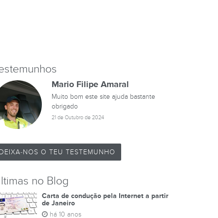
estemunhos
Mario Filipe Amaral
Muito bom este site ajuda bastante
obrigado
21 de Outubro de 2024
DEIXA-NOS O TEU TESTEMUNHO
ltimas no Blog
Carta de condução pela Internet a partir
de Janeiro
há 10 anos