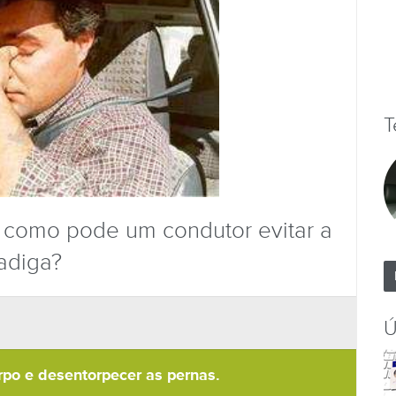
T
 como pode um condutor evitar a
adiga?
Ú
rpo e desentorpecer as pernas.