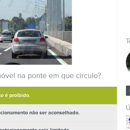
T
óvel na ponte em que circulo?
o é proibido.
Ú
acionamento não ser aconselhado.