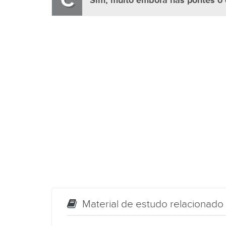
C
Sim, muito embora nas pontes o 
Material de estudo relacionado