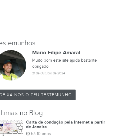
estemunhos
Mario Filipe Amaral
Muito bom este site ajuda bastante
obrigado
21 de Outubro de 2024
DEIXA-NOS O TEU TESTEMUNHO
ltimas no Blog
Carta de condução pela Internet a partir
de Janeiro
há 10 anos