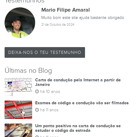
Testemunhos
Mario Filipe Amaral
Muito bom este site ajuda bastante obrigado
21 de Outubro de 2024
DEIXA-NOS O TEU TESTEMUNHO
Últimas no Blog
Carta de condução pela Internet a partir de
Janeiro
há 10 anos
Exames de código e condução vão ser filmados
há 11 anos
Um ponto positivo na carta de condução se
estudar o código da estrada