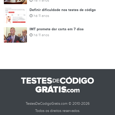
há 11 anos
Definir dificuldade nos testes de código
há 11 anos
IMT promete dar carta em 7 dias
há 11 anos
TestesDeCodigoGratis.com © 2010-2026
Todos os direitos reservados.