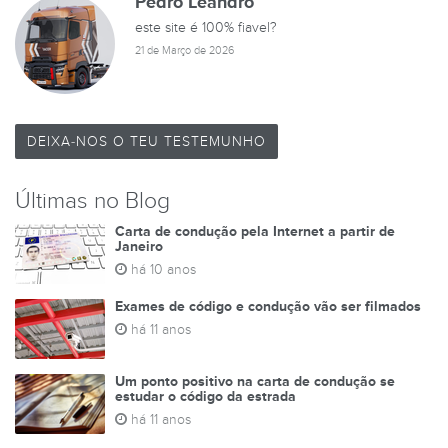
Pedro Leandro
este site é 100% fiavel?
21 de Março de 2026
DEIXA-NOS O TEU TESTEMUNHO
Últimas no Blog
Carta de condução pela Internet a partir de
Janeiro
há 10 anos
Exames de código e condução vão ser filmados
há 11 anos
Um ponto positivo na carta de condução se
estudar o código da estrada
há 11 anos