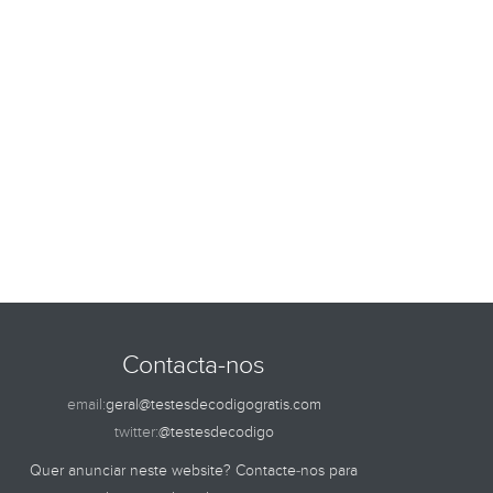
Contacta-nos
email:
geral@testesdecodigogratis.com
twitter:
@testesdecodigo
Quer anunciar neste website? Contacte-nos para