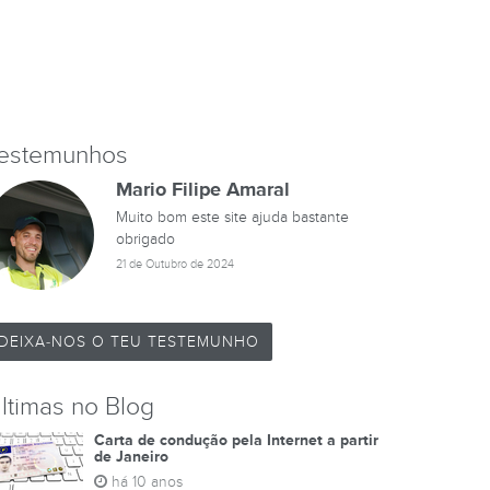
estemunhos
Mario Filipe Amaral
Muito bom este site ajuda bastante
obrigado
21 de Outubro de 2024
DEIXA-NOS O TEU TESTEMUNHO
ltimas no Blog
Carta de condução pela Internet a partir
de Janeiro
há 10 anos