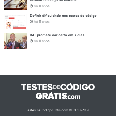
estudar o código da estrada
há 11 anos
Definir dificuldade nos testes de código
há 11 anos
IMT promete dar carta em 7 dias
há 11 anos
TestesDeCodigoGratis.com © 2010-2026