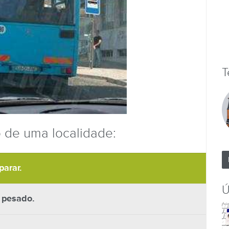
T
o de uma localidade:
parar.
Ú
 pesado.