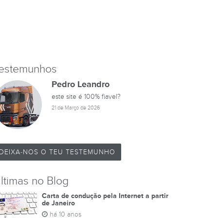
estemunhos
Pedro Leandro
este site é 100% fiavel?
21 de Março de 2026
DEIXA-NOS O TEU TESTEMUNHO
ltimas no Blog
Carta de condução pela Internet a partir
de Janeiro
há 10 anos