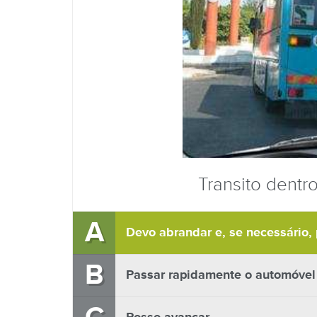
Transito dentr
A
Devo abrandar e, se necessário, 
B
Passar rapidamente o automóvel