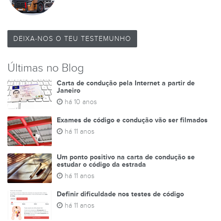
DEIXA-NOS O TEU TESTEMUNHO
Últimas no Blog
Carta de condução pela Internet a partir de
Janeiro
há 10 anos
Exames de código e condução vão ser filmados
há 11 anos
Um ponto positivo na carta de condução se
estudar o código da estrada
há 11 anos
Definir dificuldade nos testes de código
há 11 anos