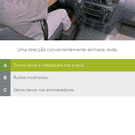
Uma direcção convenientemente alinhada, evita:
A
Danos sérios e irreparáveis nos pneus;
B
Ruídos incómodos;
C
Sérios danos nos amortecedores.