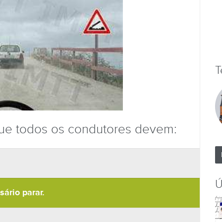
T
que todos os condutores devem:
Ú
ário parar.