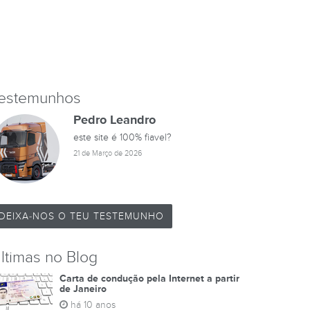
estemunhos
Pedro Leandro
este site é 100% fiavel?
21 de Março de 2026
DEIXA-NOS O TEU TESTEMUNHO
ltimas no Blog
Carta de condução pela Internet a partir
de Janeiro
há 10 anos