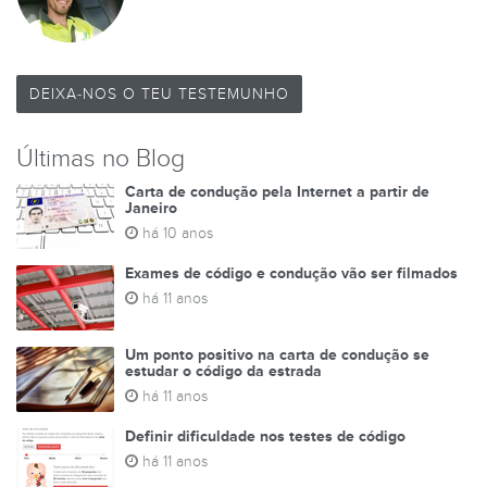
DEIXA-NOS O TEU TESTEMUNHO
Últimas no Blog
Carta de condução pela Internet a partir de
Janeiro
há 10 anos
Exames de código e condução vão ser filmados
há 11 anos
Um ponto positivo na carta de condução se
estudar o código da estrada
há 11 anos
Definir dificuldade nos testes de código
há 11 anos