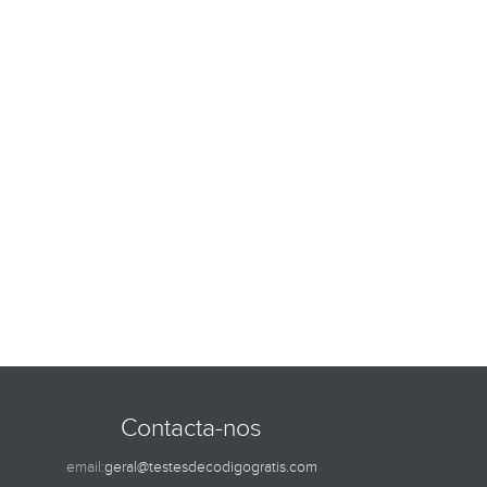
Contacta-nos
email:
geral@testesdecodigogratis.com