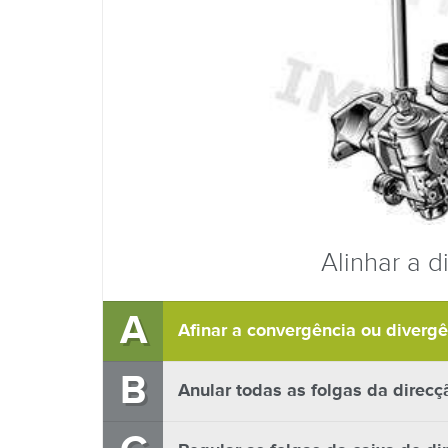
Alinhar a d
A
Afinar a convergência ou divergê
B
Anular todas as folgas da direcç