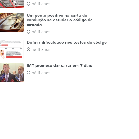
há 11 anos
Um ponto positivo na carta de
condução se estudar o código da
estrada
há 11 anos
Definir dificuldade nos testes de código
há 11 anos
IMT promete dar carta em 7 dias
há 11 anos