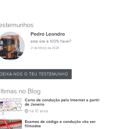
estemunhos
Pedro Leandro
este site é 100% fiavel?
21 de Março de 2026
DEIXA-NOS O TEU TESTEMUNHO
ltimas no Blog
Carta de condução pela Internet a partir
de Janeiro
há 10 anos
Exames de código e condução vão ser
filmados