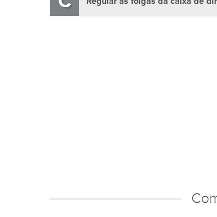
C
Regular as folgas da caixa de di
Com