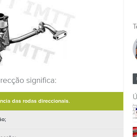
T
irecção significa:
Ú
ncia das rodas direccionais.
ão;