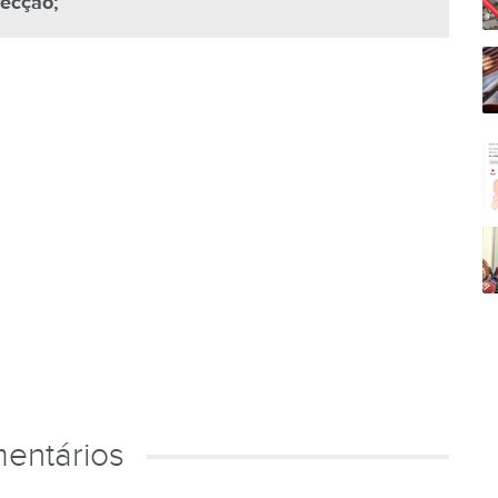
recção;
entários