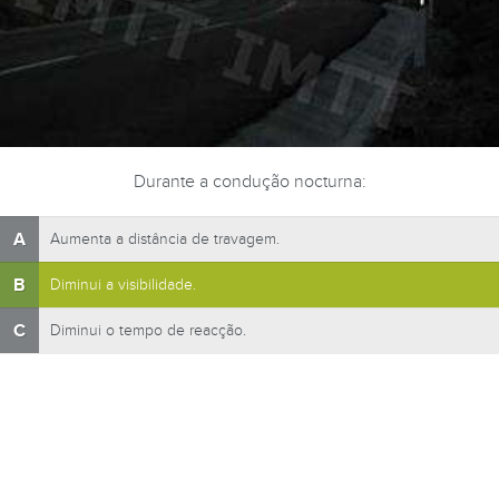
Durante a condução nocturna:
A
Aumenta a distância de travagem.
B
Diminui a visibilidade.
C
Diminui o tempo de reacção.