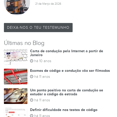
21 de Março de 2026
DEIXA-NOS O TEU TESTEMUNHO
Últimas no Blog
Carta de condução pela Internet a partir de
Janeiro
há 10 anos
Exames de código e condução vão ser filmados
há 11 anos
Um ponto positivo na carta de condução se
estudar o código da estrada
há 11 anos
Definir dificuldade nos testes de código
há 11 anos