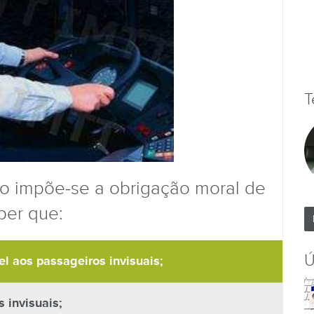
T
o impõe-se a obrigação moral de
ber que:
Ú
el aos passageiros invisuais;
 invisuais;