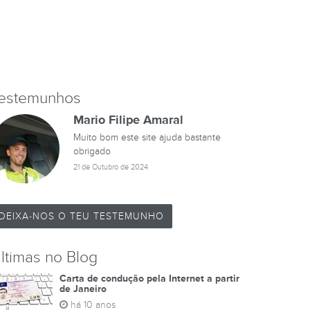
estemunhos
Mario Filipe Amaral
Muito bom este site ajuda bastante
obrigado
21 de Outubro de 2024
DEIXA-NOS O TEU TESTEMUNHO
ltimas no Blog
Carta de condução pela Internet a partir
de Janeiro
há 10 anos