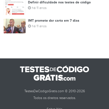
Definir dificuldade nos testes de código
há 11 anos
IMT promete dar carta em 7 dias
há 11 anos
TestesDeCodigoGratis.com © 2010-2026
Todos os direitos reservados.