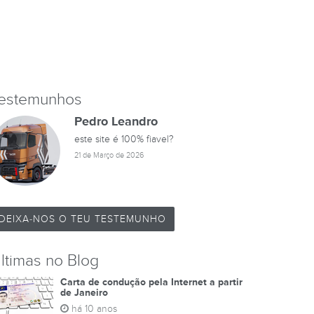
estemunhos
Pedro Leandro
este site é 100% fiavel?
21 de Março de 2026
DEIXA-NOS O TEU TESTEMUNHO
ltimas no Blog
Carta de condução pela Internet a partir
de Janeiro
há 10 anos