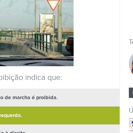
T
oibição indica que:
o de marcha é proibida.
Ú
esquerda.