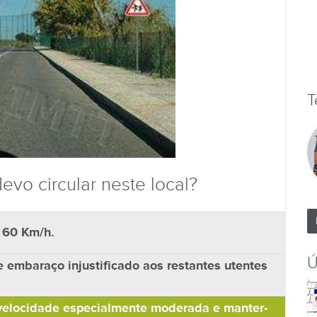
T
vo circular neste local?
 60 Km/h.
Ú
 embaraço injustificado aos restantes utentes
 velocidade especialmente moderada e manter-