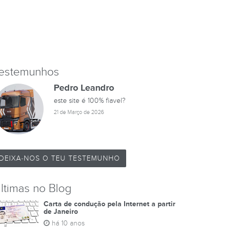
estemunhos
Pedro Leandro
este site é 100% fiavel?
21 de Março de 2026
DEIXA-NOS O TEU TESTEMUNHO
ltimas no Blog
Carta de condução pela Internet a partir
de Janeiro
há 10 anos