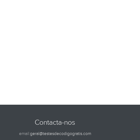
Contacta-nos
email:
geral@testesdecodigogratis.com