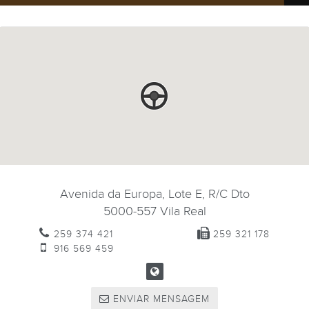
Avenida da Europa, Lote E, R/C Dto
5000-557
Vila Real
259 374 421
259 321 178
916 569 459
ENVIAR MENSAGEM