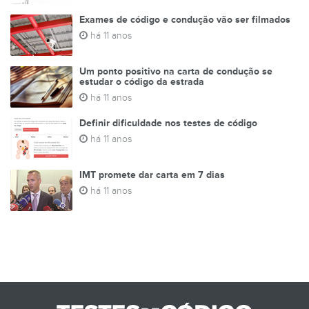
Exames de código e condução vão ser filmados
há 11 anos
Um ponto positivo na carta de condução se
estudar o código da estrada
há 11 anos
Definir dificuldade nos testes de código
há 11 anos
IMT promete dar carta em 7 dias
há 11 anos