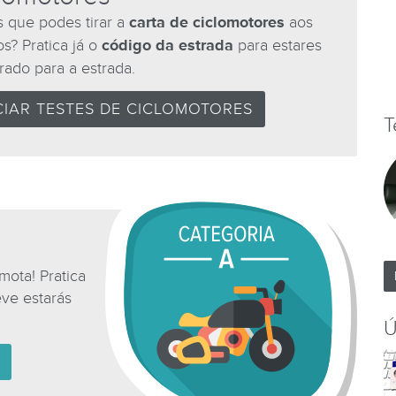
s que podes tirar a
carta de ciclomotores
aos
s? Pratica já o
código da estrada
para estares
rado para a estrada.
CIAR TESTES DE CICLOMOTORES
T
ota! Pratica
ve estarás
Ú