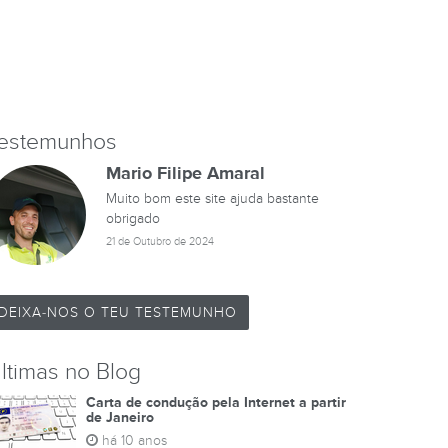
estemunhos
Mario Filipe Amaral
Muito bom este site ajuda bastante
obrigado
21 de Outubro de 2024
DEIXA-NOS O TEU TESTEMUNHO
ltimas no Blog
Carta de condução pela Internet a partir
de Janeiro
há 10 anos