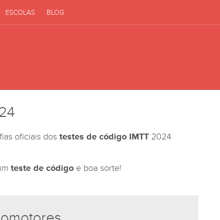
ESCOLAS
BLOG
024
ias oficiais dos
testes de código IMTT
2024
 um
teste de código
e boa sorte!
lomotores