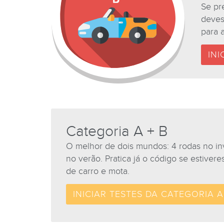
Se pr
deves
para 
INI
Categoria A + B
O melhor de dois mundos: 4 rodas no i
no verão. Pratica já o código se estiveres 
de carro e mota.
INICIAR TESTES DA CATEGORIA A