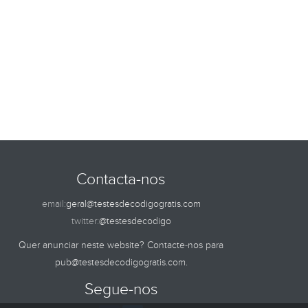
Contacta-nos
email:
geral@testesdecodigogratis.com
twitter:
@testesdecodigo
Quer anunciar neste website? Contacte-nos para
pub@testesdecodigogratis.com
.
Segue-nos