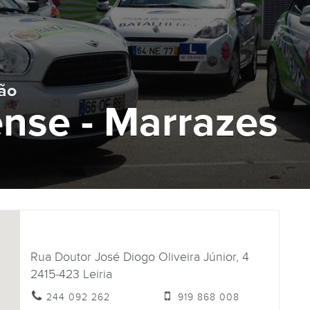
ão
nse - Marrazes
Rua Doutor José Diogo Oliveira Júnior, 4
2415-423
Leiria
244 092 262
919 868 008