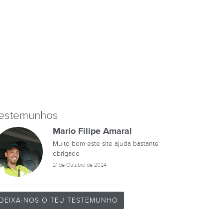
estemunhos
Mario Filipe Amaral
Muito bom este site ajuda bastante
obrigado
21 de Outubro de 2024
DEIXA-NOS O TEU TESTEMUNHO