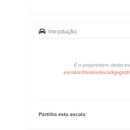
Introdução
É o proprietário desta e
escolas@testesdecodigograt
Partilha esta escola: