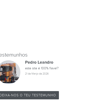
estemunhos
Pedro Leandro
este site é 100% fiavel?
21 de Março de 2026
DEIXA-NOS O TEU TESTEMUNHO