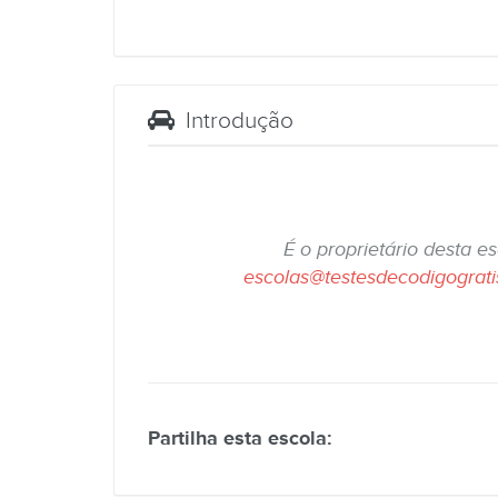
Introdução
É o proprietário desta e
escolas@testesdecodigograt
Partilha esta escola: