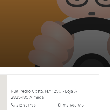
Rua Pedro Costa, N.º 1290 - Loja A
2825-185
Almada
212 961 136
912 560 510