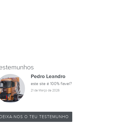
estemunhos
Pedro Leandro
este site é 100% fiavel?
21 de Março de 2026
DEIXA-NOS O TEU TESTEMUNHO