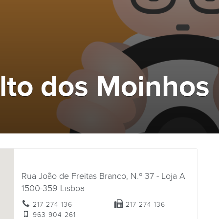
lto dos Moinhos
Rua João de Freitas Branco, N.º 37 - Loja A
1500-359
Lisboa
217 274 136
217 274 136
963 904 261