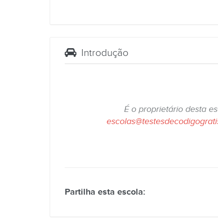
Introdução
É o proprietário desta e
escolas@testesdecodigograt
Partilha esta escola: