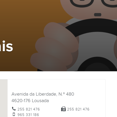
is
Avenida da Liberdade, N.º 480
4620-176
Lousada
255 821 476
255 821 476
965 331 186