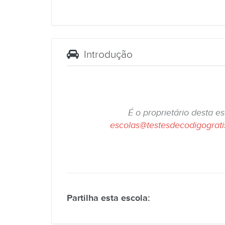
Introdução
É o proprietário desta e
escolas@testesdecodigograt
Partilha esta escola: