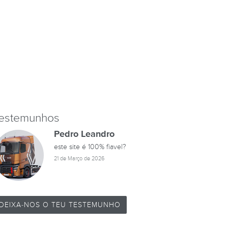
estemunhos
Pedro Leandro
este site é 100% fiavel?
21 de Março de 2026
DEIXA-NOS O TEU TESTEMUNHO