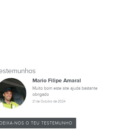
estemunhos
Mario Filipe Amaral
Muito bom este site ajuda bastante
obrigado
21 de Outubro de 2024
DEIXA-NOS O TEU TESTEMUNHO