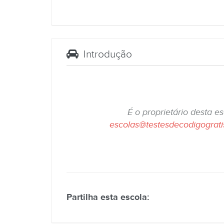
Introdução
É o proprietário desta e
escolas@testesdecodigograt
Partilha esta escola: