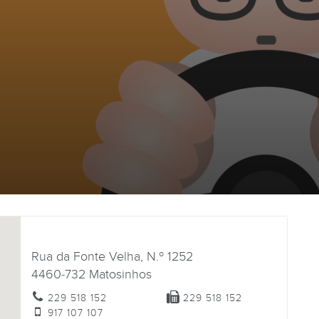
Rua da Fonte Velha, N.º 1252
4460-732
Matosinhos
229 518 152
229 518 152
917 107 107