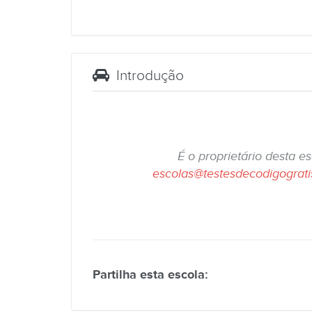
Introdução
É o proprietário desta e
escolas@testesdecodigograt
Partilha esta escola: