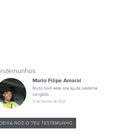
estemunhos
Mario Filipe Amaral
Muito bom este site ajuda bastante
obrigado
21 de Outubro de 2024
DEIXA-NOS O TEU TESTEMUNHO