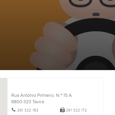
Rua António Pinheiro, N.º 15 A
8800-323
Tavira
281 322 182
281 322 172