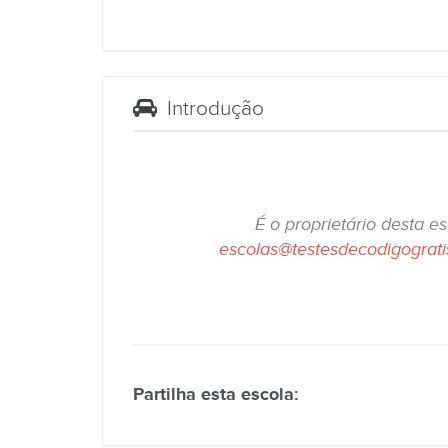
Introdução
É o proprietário desta e
escolas@testesdecodigograt
Partilha esta escola: