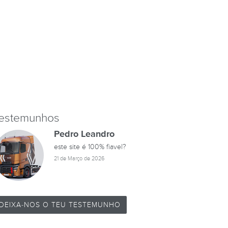
estemunhos
Pedro Leandro
este site é 100% fiavel?
21 de Março de 2026
DEIXA-NOS O TEU TESTEMUNHO