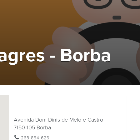
agres - Borba
Avenida Dom Dinis de Melo e Castro
7150-105
Borba
268 894 626